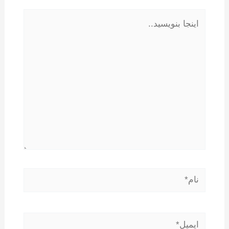
اینجا
بنویسید..
نام*
ایمیل*