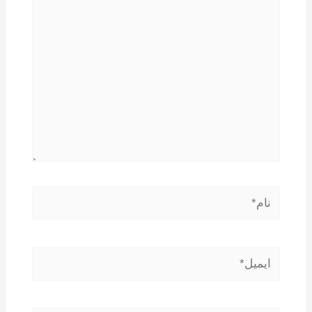
بنویسید..
نام*
ایمیل*