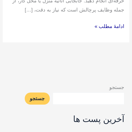
حرفه‌ای انجام دهید. جابجایی اثاثیه منزل یا محل کار، از
جمله وظایف پرچالش است که نیاز به دقت، […]
ادامۀ مطلب »
جستجو
جستجو
آخرین پست ها