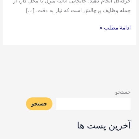
حرفه‌ای انجام دهید. جابجایی اثاثیه منزل یا محل کار، از
جمله وظایف پرچالش است که نیاز به دقت، […]
ادامۀ مطلب »
جستجو
جستجو
آخرین پست ها