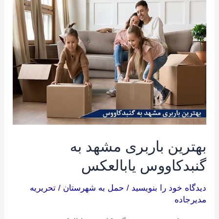
باربری
مشهد
به
گنبدکاووس
یابالعکس
بهترین باربری مشهد به
گنبدکاووس یابالعکس
دیدگاه‌ خود را بنویسید
/
حمل به شهرستان
/
تحریریه
مدیرجاده