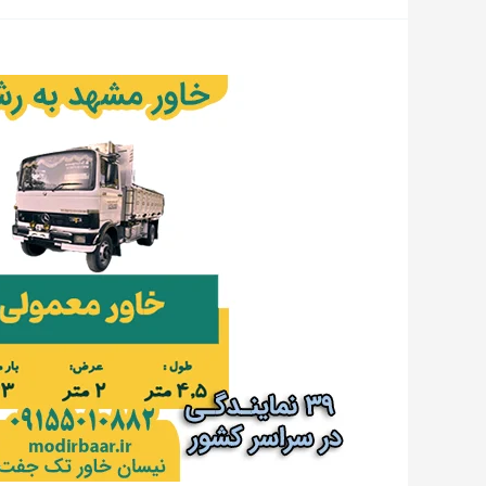
خاور
مشهد
به
رشت