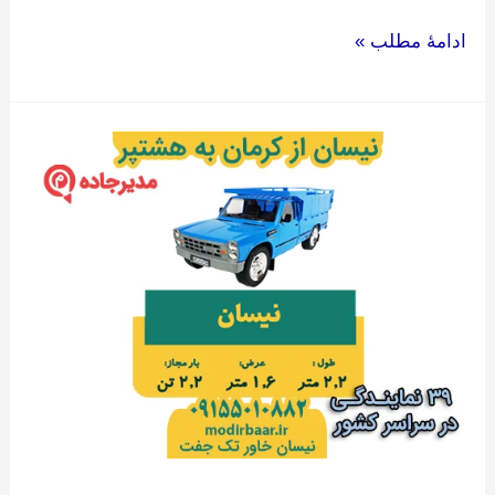
ادامۀ مطلب »
نیسان
از
کرمان
به
هشتپر