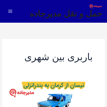
فتن
Main
ه
حمل و نقل مدیرجاده
Menu
حتوا
باربری بین شهری
نیسان
از
کرمان