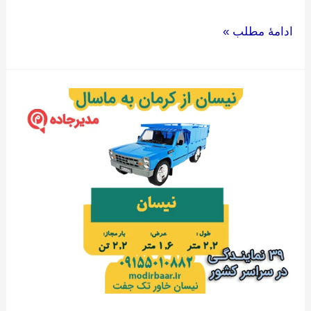
ادامۀ مطلب »
نیسان
از
کرمان
به
ماسال