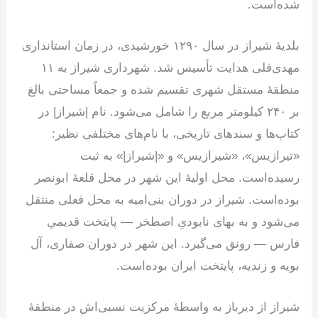
شده‌است.
بلدیهٔ شیراز در سال ۱۲۹۰ خورشیدی، در زمان استانداری
مهدی‌قلی هدایت تأسیس شد. شهرداری شیراز به ۱۱
منطقهٔ مستقل شهری تقسیم شده و جمعاً مساحتی بالغ
بر ۲۴۰ کیلومتر مربع را شامل می‌شود. نام |شیراز| در
کتاب‌ها و سندهای تاریخی، با نام‌های مختلفی نظیر:
«تیرازیس»، «شیرازیس» و «|شیراز|» به ثبت
رسیده‌است. محل اولیهٔ این شهر در محل قلعهٔ ابونصر
بوده‌است. شیراز در دوران بنی‌امیه به محل فعلی منتقل
می‌شود و به بهای نابودیِ اصطخر — پایتخت قدیمیِ
فارس — رونق می‌گیرد. این شهر در دوران صفاری، آل
بویه و زندیه، پایتخت ایران بوده‌است.
شیراز از دیرباز به واسطهٔ مرکزیت نسبی‌اش در منطقهٔ