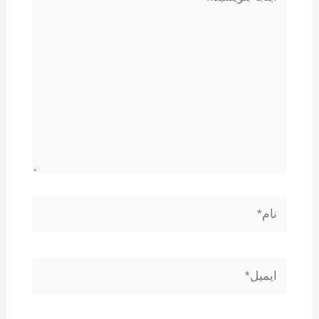
بنویسید..
نام*
ایمیل*